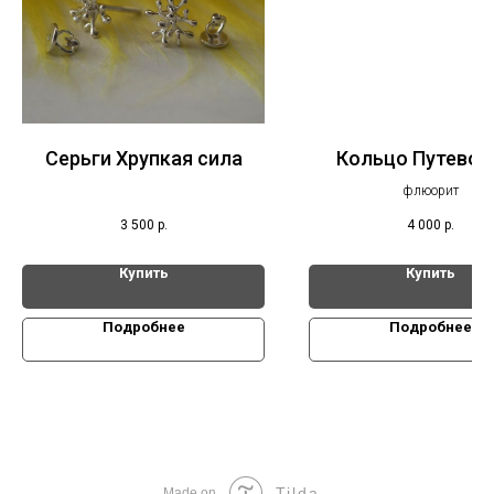
Серьги Хрупкая сила
Кольцо Путевод
флюорит
3 500
р.
4 000
р.
Купить
Купить
Подробнее
Подробнее
Tilda
Made on