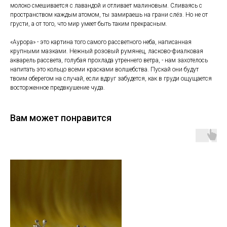
молоко смешивается с лавандой и отливает малиновым. Сливаясь с
пространством каждым атомом, ты замираешь на грани слёз. Но не от
грусти, а от того, что мир умеет быть таким прекрасным.
«Аурора» - это картина того самого рассветного неба, написанная
крупными мазками. Нежный розовый румянец, ласково-фиалковая
акварель рассвета, голубая прохлада утреннего ветра, - нам захотелось
напитать это кольцо всеми красками волшебства. Пускай они будут
твоим оберегом на случай, если вдруг забудется, как в груди ощущается
восторженное предвкушение чуда.
Вам может понравится